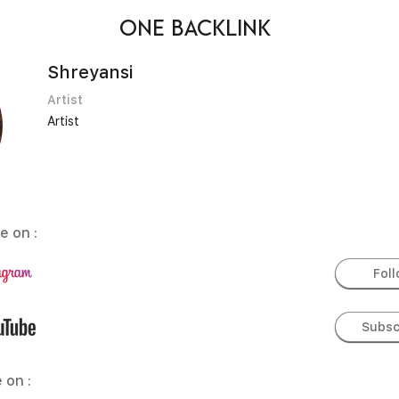
ONE BACKLINK
Shreyansi
Artist
Artist
e on :
Fol
Subsc
 on :